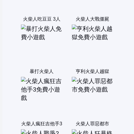
火柴人吃豆豆 3人
火柴人大戰僵屍
暴打火柴人
亨利火柴人越獄
火柴人瘋狂吉他手3
火柴人罪惡都市