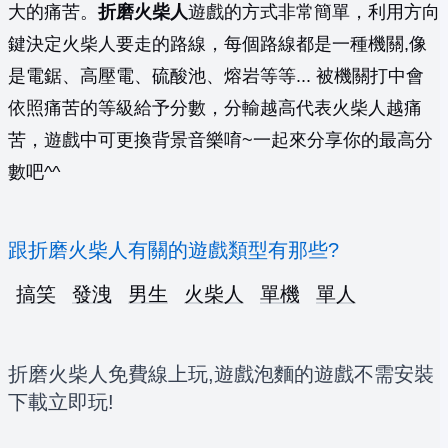
大的痛苦。
折磨火柴人
遊戲的方式非常簡單，利用方向
鍵決定火柴人要走的路線，每個路線都是一種機關,像
是電鋸、高壓電、硫酸池、熔岩等等... 被機關打中會
依照痛苦的等級給予分數，分輸越高代表火柴人越痛
苦，遊戲中可更換背景音樂唷~一起來分享你的最高分
數吧^^
跟折磨火柴人有關的遊戲類型有那些?
搞笑
發洩
男生
火柴人
單機
單人
折磨火柴人免費線上玩,遊戲泡麵的遊戲不需安裝
下載立即玩!