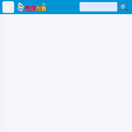
Open main menu