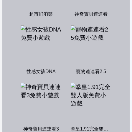
超市消消樂
神奇寶貝連連看
性感女孩DNA
寵物連連看2 5
神奇寶貝連連看3
拳皇1.91完全雙人版