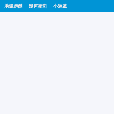
地鐵跑酷
幾何衝刺
小遊戲