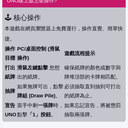
UNO線上版怎麼操作?
🕹️ 核心操作
本遊戲在網頁瀏覽器上免費運行，操作直覺、簡單快
捷。
操作
PC/桌面控制 (滑鼠
遊戲流程提示
目標
操作)
打出
滑鼠左鍵點擊
您想
確保紙牌的顏色或數字與
紙牌
出的紙牌。
牌堆頂部的卡牌相匹配。
如果無牌可出，點擊
必須抽取直到抽到可打出
抽牌
牌組 (Draw Pile)
。
的紙牌為止。
宣告
當手中剩
一張牌
時，
如果忘記宣告，將被懲罰
UNO
點擊
「1」按鈕
。
抽取兩張牌。