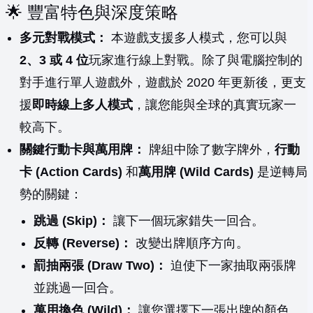
🌟 豐富特色與深度策略
多元對戰模式：
本遊戲支援多人模式，您可以與
2、3 或 4 位
玩家進行線上對戰。除了與電腦控制的
對手進行單人遊戲外，遊戲於 2020 年更新後，更支
援
即時線上多人模式
，讓您能與全球的真實玩家一
較高下。
關鍵行動卡與萬用牌：
牌組中除了數字牌外，
行動
卡 (Action Cards)
和
萬用牌 (Wild Cards)
是逆轉局
勢的關鍵：
跳過 (Skip)：
讓下一個玩家錯失一回合。
反轉 (Reverse)：
改變出牌順序方向。
罰抽兩張 (Draw Two)：
迫使下一家抽取兩張牌
並跳過一回合。
萬用換色 (Wild)：
讓您選擇下一張出牌的顏色。