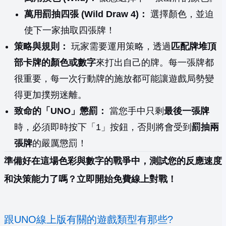
萬用罰抽四張 (Wild Draw 4)：
選擇顏色，並迫
使下一家抽取四張牌！
策略與規則：
玩家需要運用策略，透過
匹配牌堆頂
部卡牌的顏色或數字
來打出自己的牌。每一張牌都
很重要，每一次行動牌的施放都可能讓遊戲局勢變
得更加撲朔迷離。
致命的「UNO」懲罰：
當您手中只剩
最後一張牌
時，必須即時按下「1」按鈕，否則將會受到
罰抽兩
張牌
的嚴厲懲罰！
準備好在這場色彩與數字的戰爭中，測試您的反應速度
和決策能力了嗎？立即開始免費線上對戰！
跟UNO線上版有關的遊戲類型有那些?