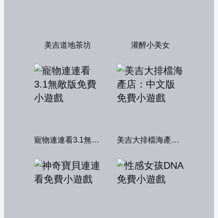
美吉道地茶坊
灌醉小美女
寵物連連看3.1無敵版
美吉大排檔海產店：中文版