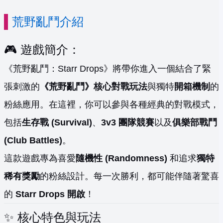
荒野亂鬥介紹
🎮 遊戲簡介：
《荒野亂鬥：Starr Drops》將帶你進入一個結合了緊
張刺激的
《荒野亂鬥》核心對戰玩法
與獨特
開箱機制
的
粉絲應用。在這裡，你可以參與各種經典的對戰模式，
包括
生存戰 (Survival)
、
3v3 團隊競賽
以及
俱樂部戰鬥
(Club Battles)
。
這款遊戲專為喜愛
隨機性 (Randomness)
和追求
獨特
稀有獎勵
的粉絲設計。每一次勝利，都可能伴隨著驚喜
的
Starr Drops 開啟
！
✨ 核心特色與玩法