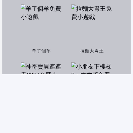
羊了個羊
拉麵大胃王
神奇寶貝連連看2004
小朋友下樓梯2：中文版