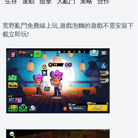
生存
運動
狙擊
大亂鬥
策略
合作
荒野亂鬥免費線上玩,遊戲泡麵的遊戲不需安裝下
載立即玩!