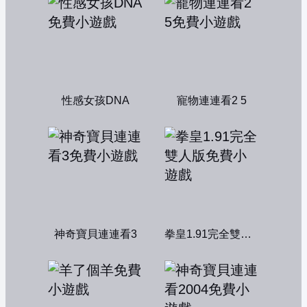
性感女孩DNA
寵物連連看2 5
神奇寶貝連連看3
拳皇1.91完全雙人版