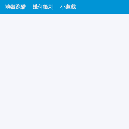
地鐵跑酷
幾何衝刺
小遊戲