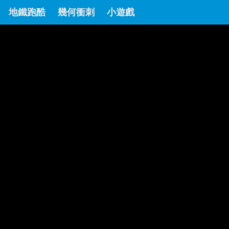
地鐵跑酷
幾何衝刺
小遊戲