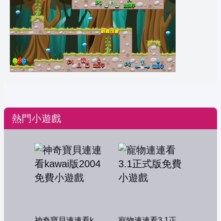
熱門小遊戲
神奇寶貝連連看kawai版2004
寵物連連看3.1正式版