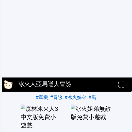
冰火人亞馬遜大冒險
#單機
#冒險
#冰火姊弟
#馬