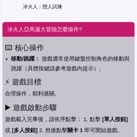
冰火人：戀人試煉
冰火人亞馬遜大冒險怎麼操作?
⌨️ 核心操作
移動/跳躍：
遊戲通常使用鍵盤控制角色的移動與
跳躍（具體按鍵請參考遊戲內提示）。
⚡️ 遊戲目標
合理操作，順利過關。
▶️ 遊戲啟動步驟
遊戲載入完畢後，請依序點擊： 1. 點擊
[單人按鈕]
或
[多人按鈕]
2. 然後點擊
關卡 1
即可開始遊戲。