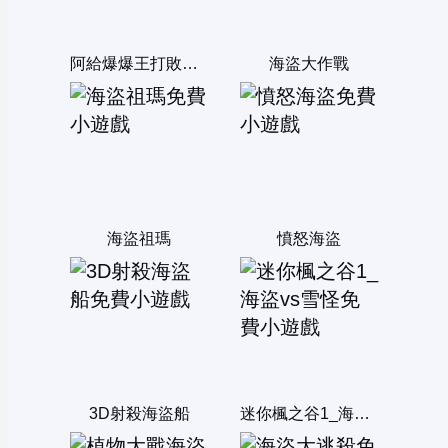
阿給爆爆王打敗海盜船長
海盜大作戰
海盜祖瑪
憤怒海盜
3D射殺海盜船
迷你楓之谷1_海盜vs雪怪