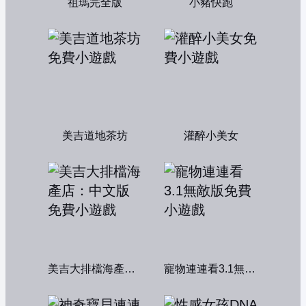
祖瑪完全版
小豬快跑
美吉道地茶坊
灌醉小美女
美吉大排檔海產店：中文版
寵物連連看3.1無敵版