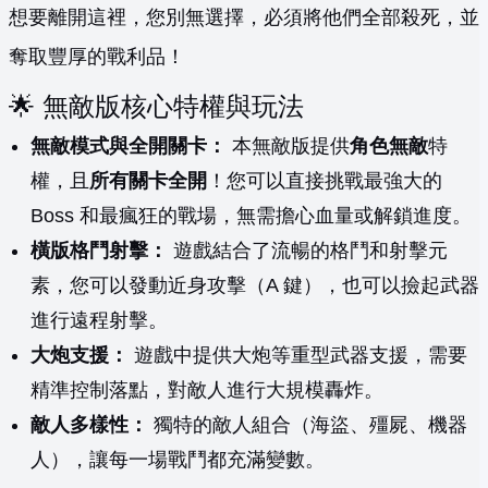
想要離開這裡，您別無選擇，必須將他們全部殺死，並
奪取豐厚的戰利品！
🌟 無敵版核心特權與玩法
無敵模式與全開關卡：
本無敵版提供
角色無敵
特
權，且
所有關卡全開
！您可以直接挑戰最強大的
Boss 和最瘋狂的戰場，無需擔心血量或解鎖進度。
橫版格鬥射擊：
遊戲結合了流暢的格鬥和射擊元
素，您可以發動近身攻擊（A 鍵），也可以撿起武器
進行遠程射擊。
大炮支援：
遊戲中提供大炮等重型武器支援，需要
精準控制落點，對敵人進行大規模轟炸。
敵人多樣性：
獨特的敵人組合（海盜、殭屍、機器
人），讓每一場戰鬥都充滿變數。