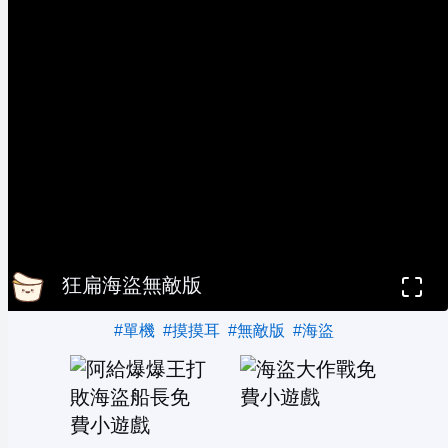
狂扁海盜無敵版
#單機
#摸摸耳
#無敵版
#海盜