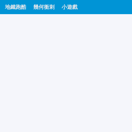
地鐵跑酷
幾何衝刺
小遊戲