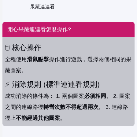
果蔬連連看
開心果蔬連連看怎麼操作?
🖱️ 核心操作
全程使用
滑鼠點擊
操作進行遊戲，選擇兩個相同的果
蔬圖案。
⚡️ 消除規則 (標準連連看規則)
成功消除的條件為： 1. 兩個圖案
必須相同
。 2. 圖案
之間的連線路徑
轉彎次數不得超過兩次
。 3. 連線路
徑上
不能經過其他圖案
。