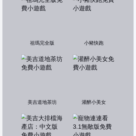
祖瑪完全版
小豬快跑
美吉道地茶坊
灌醉小美女