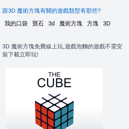
跟3D 魔術方塊有關的遊戲類型有那些?
我的口袋
寶石
3d
魔術方塊
方塊
3D
3D 魔術方塊免費線上玩,遊戲泡麵的遊戲不需安
裝下載立即玩!