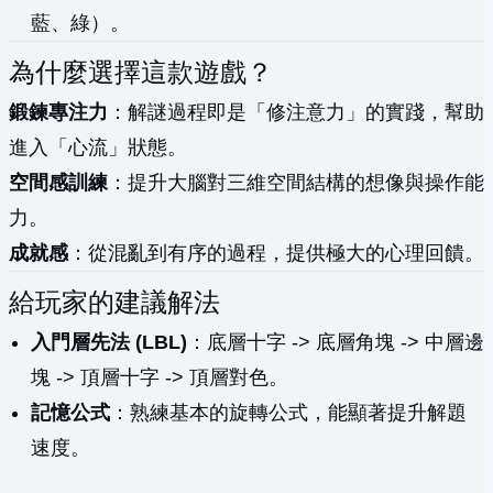
藍、綠）。
為什麼選擇這款遊戲？
鍛鍊專注力
：解謎過程即是「修注意力」的實踐，幫助
進入「心流」狀態。
空間感訓練
：提升大腦對三維空間結構的想像與操作能
力。
成就感
：從混亂到有序的過程，提供極大的心理回饋。
給玩家的建議解法
入門層先法 (LBL)
：底層十字 -> 底層角塊 -> 中層邊
塊 -> 頂層十字 -> 頂層對色。
記憶公式
：熟練基本的旋轉公式，能顯著提升解題
速度。