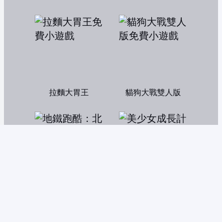
拉麵大胃王
貓狗大戰雙人版
地鐵跑酷：北京
美少女成長計劃5.2中文版