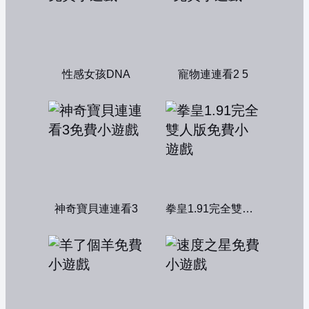
性感女孩DNA
寵物連連看2 5
神奇寶貝連連看3
拳皇1.91完全雙人版