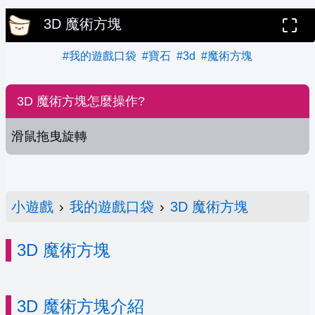
3D 魔術方塊
#我的遊戲口袋
#寶石
#3d
#魔術方塊
3D 魔術方塊怎麼操作?
滑鼠拖曳旋轉
小遊戲
›
我的遊戲口袋
›
3D 魔術方塊
3D 魔術方塊
3D 魔術方塊介紹