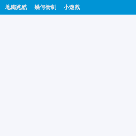
地鐵跑酷
幾何衝刺
小遊戲