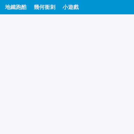
地鐵跑酷
幾何衝刺
小遊戲