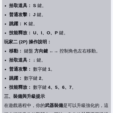
拾取道具：
S
鍵。
普通攻擊：
J
鍵。
跳躍：
K
鍵。
技能釋放：
U、I、O、P
鍵。
玩家二 (2P) 操作說明：
移動：
鍵盤
方向鍵 ←→
控制角色左右移動。
拾取道具：
↓
鍵。
普通攻擊：
數字鍵
1
。
跳躍：
數字鍵
2
。
技能釋放：
數字鍵
4、5、6、7
。
三、裝備與升級提示
在遊戲過程中，你的
武器裝備
是可以升級強化的，這