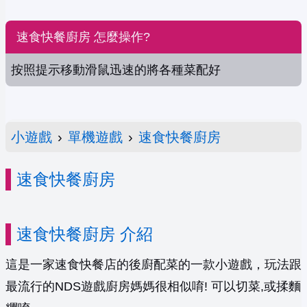
速食快餐廚房 怎麼操作?
按照提示移動滑鼠迅速的將各種菜配好
小遊戲
›
單機遊戲
›
速食快餐廚房
速食快餐廚房
速食快餐廚房 介紹
這是一家速食快餐店的後廚配菜的一款小遊戲，玩法跟
最流行的NDS遊戲廚房媽媽很相似唷! 可以切菜,或揉麵