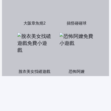
大阪章魚燒2
搞怪碰碰球
脫衣美女找碴遊戲
恐怖阿嬤