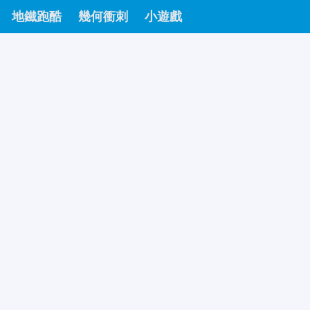
地鐵跑酷
幾何衝刺
小遊戲