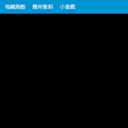
地鐵跑酷
幾何衝刺
小遊戲