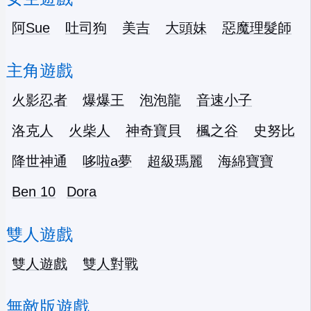
阿Sue
吐司狗
美吉
大頭妹
惡魔理髮師
主角遊戲
火影忍者
爆爆王
泡泡龍
音速小子
洛克人
火柴人
神奇寶貝
楓之谷
史努比
降世神通
哆啦a夢
超級瑪麗
海綿寶寶
Ben 10
Dora
雙人遊戲
雙人遊戲
雙人對戰
無敵版遊戲