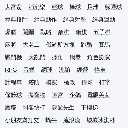
大富翁
消消樂
籃球
棒球
足球
躲避球
經典格鬥
經典動作
經典射擊
經典運動
爆腦
闖關
戰略
象棋
暗棋
五子棋
麻將
大老二
俄羅斯方塊
跑酷
賽馬
戰鬥機
大亂鬥
摔角
鋼琴
角色扮演
RPG
音樂
網球
測驗
經營
停車
計程車
塔防
模擬
槍戰
撞球
打字
保齡球
養寵物
迷宮
企鵝
電眼美女
魔塔
閃客快打
夢遊先生
下樓梯
小朋友齊打交
蝸牛
流浪漢
壞壞冰淇淋