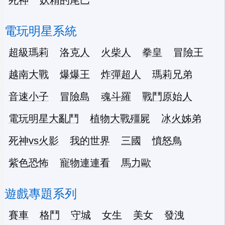
電玩明星系統
超級瑪莉
洛克人
火柴人
拳皇
冒險王
越南大戰
爆爆王
炸彈超人
瑪莉兄弟
音速小子
冒險島
魂斗羅
戰鬥原始人
電玩明星大亂鬥
植物大戰殭屍
冰火姊弟
死神vs火影
我的世界
三國
憤怒鳥
紫色恐怖
寵物連連看
馬力歐
遊戲專題系列
賽車
格鬥
守城
女生
美女
發洩