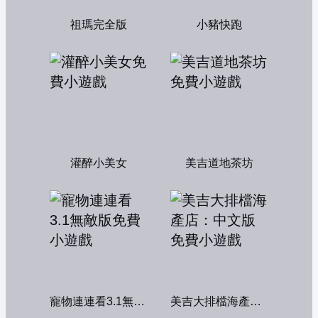
祖瑪完全版
小豬快跑
灌醉小美女
美吉道地茶坊
寵物連連看3.1無敵版
美吉大排檔海產店：中文版