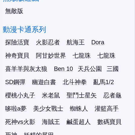
無敵版
動漫卡通系列
探險活寶
火影忍者
航海王
Dora
神奇寶貝
阿甘妙世界
七龍珠
七龍珠
喜羊羊與灰太狼
Ben 10
天兵公園
三國
SD鋼彈
幽遊白書
北斗神拳
亂馬1/2
櫻桃小丸子
米老鼠
聖鬥士星矢
忍者龜
哆啦a夢
美少女戰士
蜘蛛人
灌籃高手
死神vs火影
海賊王
鹹蛋超人
數碼寶貝
死神
妖精的尾巴