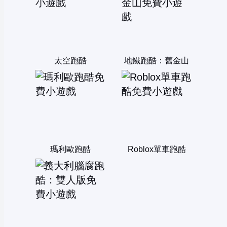
太空跑酷
地鐵跑酷：舊金山
瑪利歐跑酷
Roblox單車跑酷