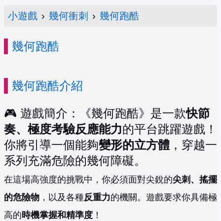
小遊戲
›
幾何衝刺
›
幾何跑酷
幾何跑酷
幾何跑酷介紹
🎮 遊戲簡介：《幾何跑酷》是一款
快節
奏、極度考驗反應能力
的平台跳躍遊戲！
你將引導一個能夠
變形的立方體
，穿越一
系列充滿危險的幾何障礙。
在這場高強度的挑戰中，你必須面對尖銳的
尖刺、搖擺
的危險物
，以及各種
反重力
的機關。遊戲要求你具備極
高的
時機掌握和精準度
！