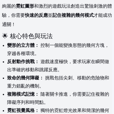
絢麗的
霓虹圖形
和激烈的遊戲玩法創造出驚險刺激的體
驗，你需要
快速的反應
並
記住複雜的幾何模式
才能成功
通關！
🌟 核心特色與玩法
變形的立方體：
控制一個能變換形態的幾何方塊，
穿越各種環境。
反射動作挑戰：
遊戲速度極快，要求玩家在瞬間做
出準確的移動和跳躍反應。
致命的幾何障礙：
挑戰包括尖刺、移動的危險物和
重力錯亂的機制。
複雜模式記憶：
隨著關卡推進，你需要記住複雜的
障礙序列和時間點。
霓虹視覺風格：
獨特的霓虹燈光效果和簡潔的幾何