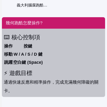
義大利腦腐跑酷：雙人版
幾何跑酷怎麼操作?
⌨️ 核心控制項
操作
按鍵
移動
W / A / S / D 鍵
跳躍
空白鍵 (Space)
⚡️ 遊戲目標
通過快速反應和精準操作，完成充滿幾何障礙的關
卡。