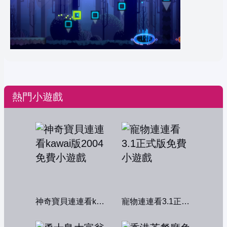
熱門小遊戲
神奇寶貝連連看kawai版2004
寵物連連看3.1正式版