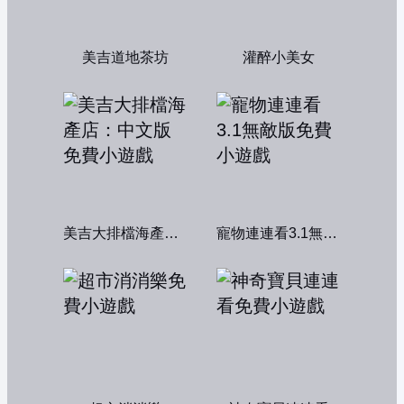
美吉道地茶坊
灌醉小美女
美吉大排檔海產店：中文版
寵物連連看3.1無敵版