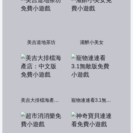
美吉道地茶坊
灌醉小美女
美吉大排檔海產店：中文版
寵物連連看3.1無敵版