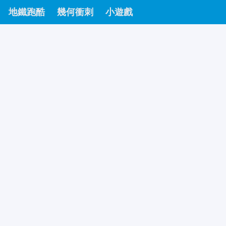
地鐵跑酷
幾何衝刺
小遊戲