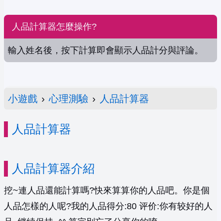
人品計算器怎麼操作?
輸入姓名後，按下計算即會顯示人品計分與評論。
小遊戲
›
心理測驗
›
人品計算器
人品計算器
人品計算器介紹
挖~連人品還能計算嗎?快來算算你的人品吧。你是個
人品怎樣的人呢?我的人品得分:80 评价:你有较好的人