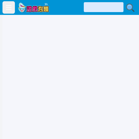
Open main menu