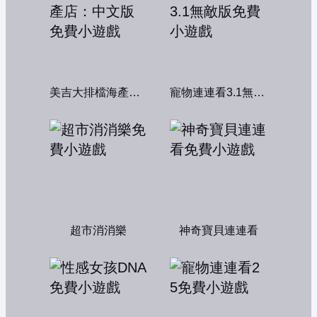
美吉大排檔海產店：中文版
寵物連連看3.1無敵版
超市消消樂
神奇寶貝連連看