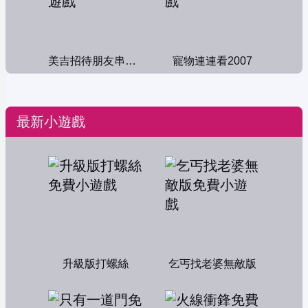
美吉招待朋友串門子
寵物連連看2007
最新小遊戲
升級版打螺絲
乞丐找老婆無敵版