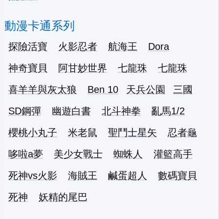
動漫卡通系列
探險活寶
火影忍者
航海王
Dora
神奇寶貝
阿甘妙世界
七龍珠
七龍珠
喜羊羊與灰太狼
Ben 10
天兵公園
三國
SD鋼彈
幽遊白書
北斗神拳
亂馬1/2
櫻桃小丸子
米老鼠
聖鬥士星矢
忍者龜
哆啦a夢
美少女戰士
蜘蛛人
灌籃高手
死神vs火影
海賊王
鹹蛋超人
數碼寶貝
死神
妖精的尾巴