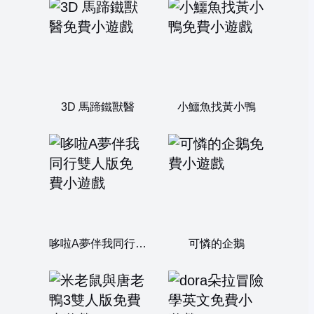
3D 馬蹄鐵獸醫
小鱷魚找黃小鴨
哆啦A夢伴我同行雙人版
可憐的企鵝