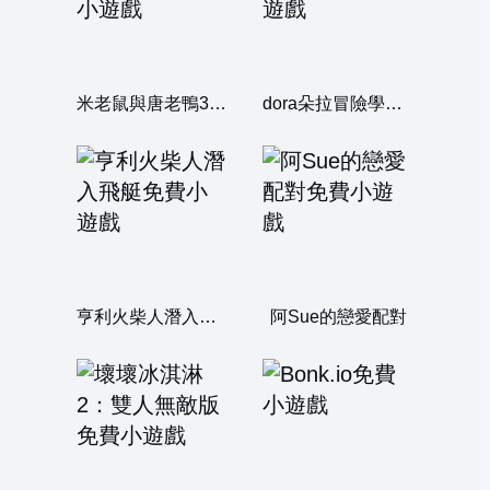
米老鼠與唐老鴨3雙人版
dora朵拉冒險學英文
亨利火柴人潛入飛艇
阿Sue的戀愛配對