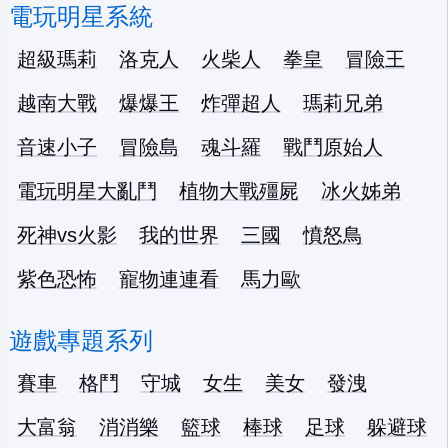
電玩明星系統
超級瑪莉
洛克人
火柴人
拳皇
冒險王
越南大戰
爆爆王
炸彈超人
瑪莉兄弟
音速小子
冒險島
魂斗羅
戰鬥原始人
電玩明星大亂鬥
植物大戰殭屍
冰火姊弟
死神vs火影
我的世界
三國
憤怒鳥
紫色恐怖
寵物連連看
馬力歐
遊戲專題系列
賽車
格鬥
守城
女生
美女
發洩
大富翁
消消樂
籃球
棒球
足球
躲避球