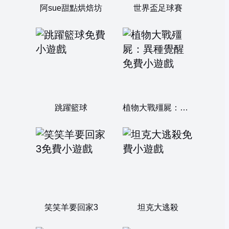
阿sue甜點烘焙坊
世界盃足球賽
跳躍籃球
植物大戰殭屍：異種覺醒
笑笑羊要回家3
坦克大逃殺