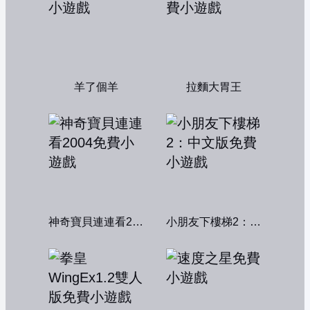
羊了個羊
拉麵大胃王
神奇寶貝連連看2004
小朋友下樓梯2：中文版