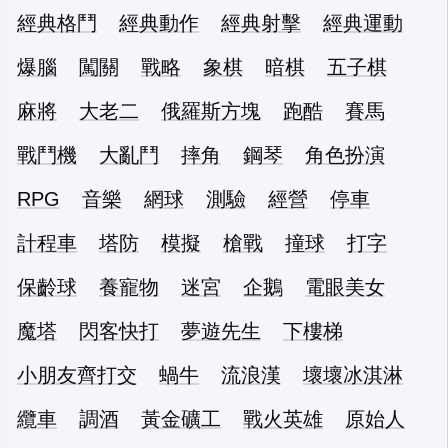
經典格鬥
經典動作
經典射擊
經典運動
爆腦
闖關
戰略
象棋
暗棋
五子棋
麻將
大老二
俄羅斯方塊
跑酷
賽馬
戰鬥機
大亂鬥
摔角
鋼琴
角色扮演
RPG
音樂
網球
測驗
經營
停車
計程車
塔防
模擬
槍戰
撞球
打字
保齡球
養寵物
迷宮
企鵝
電眼美女
魔塔
閃客快打
夢遊先生
下樓梯
小朋友齊打交
蝸牛
流浪漢
壞壞冰淇淋
纜車
調酒
黃金礦工
戰火英雄
原始人