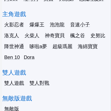
主角遊戲
火影忍者
爆爆王
泡泡龍
音速小子
洛克人
火柴人
神奇寶貝
楓之谷
史努比
降世神通
哆啦a夢
超級瑪麗
海綿寶寶
Ben 10
Dora
雙人遊戲
雙人遊戲
雙人對戰
無敵版遊戲
無敵版