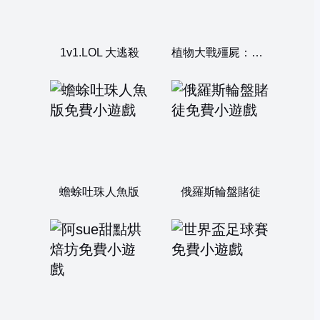
1v1.LOL 大逃殺
植物大戰殭屍：變種之王
蟾蜍吐珠人魚版
俄羅斯輪盤賭徒