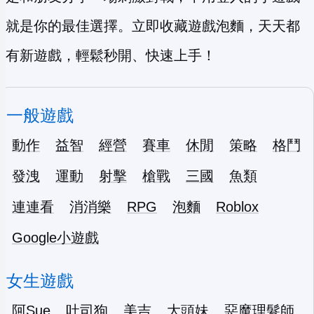
就是你的最佳選擇。立即收藏遊戲泡麵，天天都
有新遊戲，輕鬆秒開、快速上手！
一般遊戲
動作
益智
經營
賽車
休閒
策略
格鬥
發洩
運動
射擊
槍戰
三國
魚類
連連看
消消樂
RPG
泡麵
Roblox
Google小遊戲
女生遊戲
阿Sue
吐司狗
美吉
大頭妹
惡魔理髮師