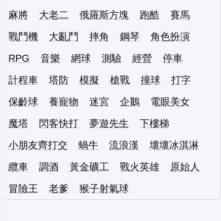
麻將
大老二
俄羅斯方塊
跑酷
賽馬
戰鬥機
大亂鬥
摔角
鋼琴
角色扮演
RPG
音樂
網球
測驗
經營
停車
計程車
塔防
模擬
槍戰
撞球
打字
保齡球
養寵物
迷宮
企鵝
電眼美女
魔塔
閃客快打
夢遊先生
下樓梯
小朋友齊打交
蝸牛
流浪漢
壞壞冰淇淋
纜車
調酒
黃金礦工
戰火英雄
原始人
冒險王
老爹
猴子射氣球