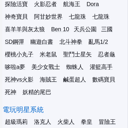
探險活寶
火影忍者
航海王
Dora
神奇寶貝
阿甘妙世界
七龍珠
七龍珠
喜羊羊與灰太狼
Ben 10
天兵公園
三國
SD鋼彈
幽遊白書
北斗神拳
亂馬1/2
櫻桃小丸子
米老鼠
聖鬥士星矢
忍者龜
哆啦a夢
美少女戰士
蜘蛛人
灌籃高手
死神vs火影
海賊王
鹹蛋超人
數碼寶貝
死神
妖精的尾巴
電玩明星系統
超級瑪莉
洛克人
火柴人
拳皇
冒險王