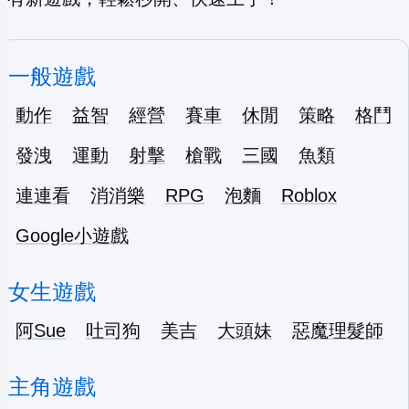
一般遊戲
動作
益智
經營
賽車
休閒
策略
格鬥
發洩
運動
射擊
槍戰
三國
魚類
連連看
消消樂
RPG
泡麵
Roblox
Google小遊戲
女生遊戲
阿Sue
吐司狗
美吉
大頭妹
惡魔理髮師
主角遊戲