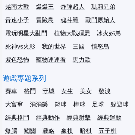
越南大戰
爆爆王
炸彈超人
瑪莉兄弟
音速小子
冒險島
魂斗羅
戰鬥原始人
電玩明星大亂鬥
植物大戰殭屍
冰火姊弟
死神vs火影
我的世界
三國
憤怒鳥
紫色恐怖
寵物連連看
馬力歐
遊戲專題系列
賽車
格鬥
守城
女生
美女
發洩
大富翁
消消樂
籃球
棒球
足球
躲避球
經典格鬥
經典動作
經典射擊
經典運動
爆腦
闖關
戰略
象棋
暗棋
五子棋