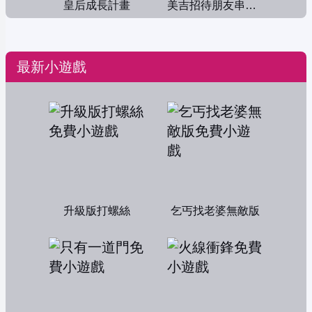
皇后成長計畫
美吉招待朋友串門子
最新小遊戲
升級版打螺絲
乞丐找老婆無敵版