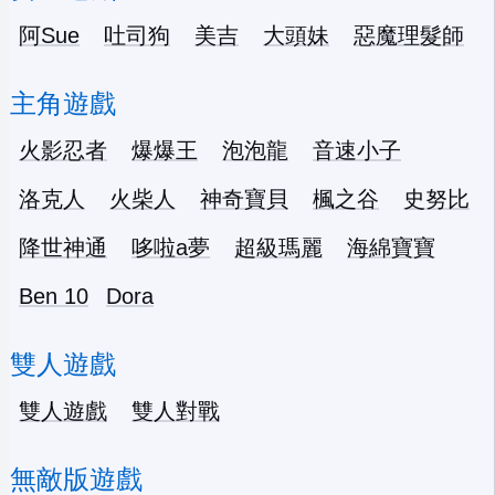
阿Sue
吐司狗
美吉
大頭妹
惡魔理髮師
主角遊戲
火影忍者
爆爆王
泡泡龍
音速小子
洛克人
火柴人
神奇寶貝
楓之谷
史努比
降世神通
哆啦a夢
超級瑪麗
海綿寶寶
Ben 10
Dora
雙人遊戲
雙人遊戲
雙人對戰
無敵版遊戲