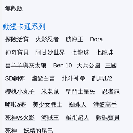
無敵版
動漫卡通系列
探險活寶
火影忍者
航海王
Dora
神奇寶貝
阿甘妙世界
七龍珠
七龍珠
喜羊羊與灰太狼
Ben 10
天兵公園
三國
SD鋼彈
幽遊白書
北斗神拳
亂馬1/2
櫻桃小丸子
米老鼠
聖鬥士星矢
忍者龜
哆啦a夢
美少女戰士
蜘蛛人
灌籃高手
死神vs火影
海賊王
鹹蛋超人
數碼寶貝
死神
妖精的尾巴