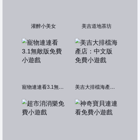
灌醉小美女
美吉道地茶坊
寵物連連看3.1無敵版
美吉大排檔海產店：中文版