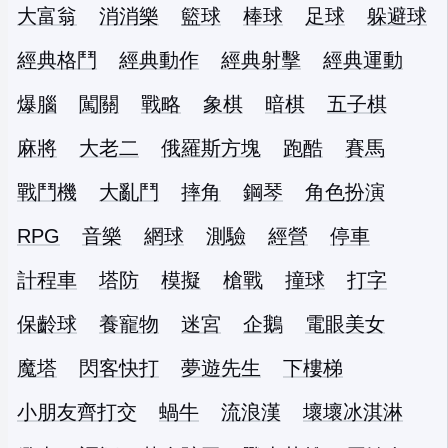
大富翁
消消樂
籃球
棒球
足球
躲避球
經典格鬥
經典動作
經典射擊
經典運動
爆腦
闖關
戰略
象棋
暗棋
五子棋
麻將
大老二
俄羅斯方塊
跑酷
賽馬
戰鬥機
大亂鬥
摔角
鋼琴
角色扮演
RPG
音樂
網球
測驗
經營
停車
計程車
塔防
模擬
槍戰
撞球
打字
保齡球
養寵物
迷宮
企鵝
電眼美女
魔塔
閃客快打
夢遊先生
下樓梯
小朋友齊打交
蝸牛
流浪漢
壞壞冰淇淋