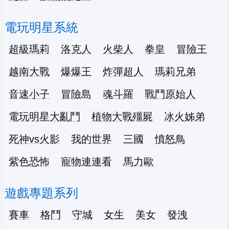
電玩明星系統
超級瑪莉
洛克人
火柴人
拳皇
冒險王
越南大戰
爆爆王
炸彈超人
瑪莉兄弟
音速小子
冒險島
魂斗羅
戰鬥原始人
電玩明星大亂鬥
植物大戰殭屍
冰火姊弟
死神vs火影
我的世界
三國
憤怒鳥
紫色恐怖
寵物連連看
馬力歐
遊戲專題系列
賽車
格鬥
守城
女生
美女
發洩