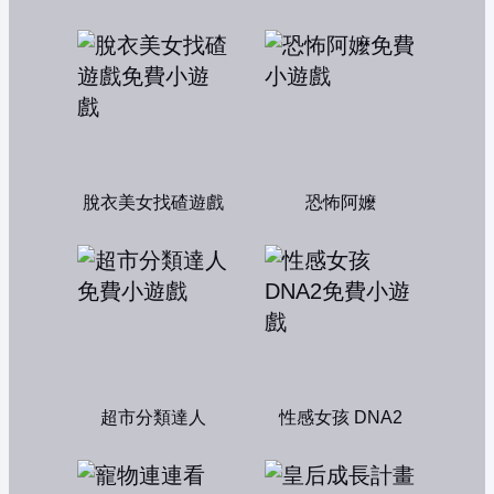
脫衣美女找碴遊戲
恐怖阿嬤
超市分類達人
性感女孩 DNA2