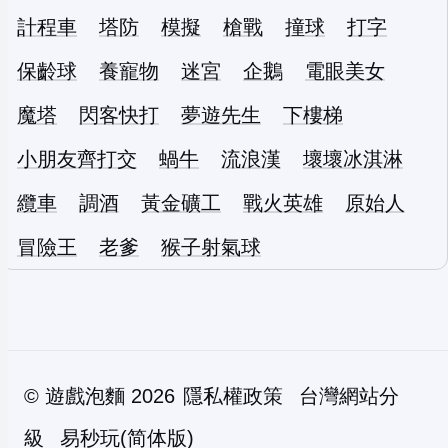
計程車
塔防
模擬
槍戰
撞球
打字
保齡球
養寵物
迷宮
企鵝
電眼美女
魔塔
閃客快打
夢遊先生
下樓梯
小朋友齊打交
蝸牛
流浪漢
壞壞冰淇淋
纜車
調酒
黃金礦工
戰火英雄
原始人
冒險王
老爹
猴子射氣球
©
遊戲泡麵
2026
隱私權政策
台灣網站分
級
易秒玩(简体版)