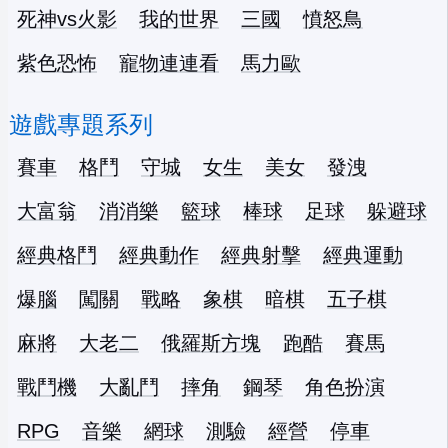
死神vs火影
我的世界
三國
憤怒鳥
紫色恐怖
寵物連連看
馬力歐
遊戲專題系列
賽車
格鬥
守城
女生
美女
發洩
大富翁
消消樂
籃球
棒球
足球
躲避球
經典格鬥
經典動作
經典射擊
經典運動
爆腦
闖關
戰略
象棋
暗棋
五子棋
麻將
大老二
俄羅斯方塊
跑酷
賽馬
戰鬥機
大亂鬥
摔角
鋼琴
角色扮演
RPG
音樂
網球
測驗
經營
停車