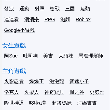
發洩
運動
射擊
槍戰
三國
魚類
連連看
消消樂
RPG
泡麵
Roblox
Google小遊戲
女生遊戲
阿Sue
吐司狗
美吉
大頭妹
惡魔理髮師
主角遊戲
火影忍者
爆爆王
泡泡龍
音速小子
洛克人
火柴人
神奇寶貝
楓之谷
史努比
降世神通
哆啦a夢
超級瑪麗
海綿寶寶