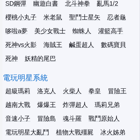
SD鋼彈
幽遊白書
北斗神拳
亂馬1/2
櫻桃小丸子
米老鼠
聖鬥士星矢
忍者龜
哆啦a夢
美少女戰士
蜘蛛人
灌籃高手
死神vs火影
海賊王
鹹蛋超人
數碼寶貝
死神
妖精的尾巴
電玩明星系統
超級瑪莉
洛克人
火柴人
拳皇
冒險王
越南大戰
爆爆王
炸彈超人
瑪莉兄弟
音速小子
冒險島
魂斗羅
戰鬥原始人
電玩明星大亂鬥
植物大戰殭屍
冰火姊弟