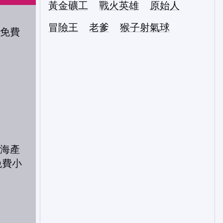
黃金礦工
戰火英雄
原始人
冒險王
老爹
猴子射氣球