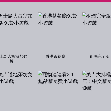
士島大富翁加強
香港茶餐廳
祖瑪完全版
版