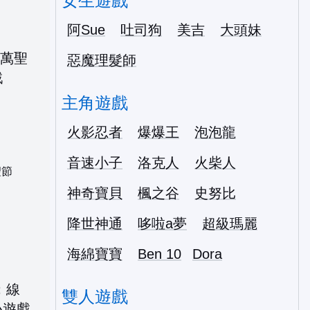
女生遊戲
阿Sue
吐司狗
美吉
大頭妹
惡魔理髮師
主角遊戲
火影忍者
爆爆王
泡泡龍
音速小子
洛克人
火柴人
聖節
神奇寶貝
楓之谷
史努比
降世神通
哆啦a夢
超級瑪麗
海綿寶寶
Ben 10
Dora
雙人遊戲