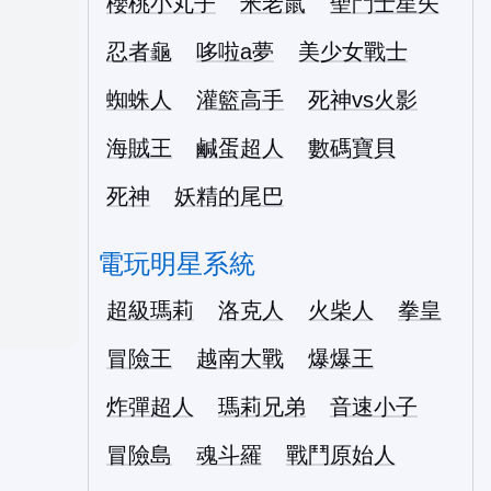
櫻桃小丸子
米老鼠
聖鬥士星矢
忍者龜
哆啦a夢
美少女戰士
蜘蛛人
灌籃高手
死神vs火影
海賊王
鹹蛋超人
數碼寶貝
死神
妖精的尾巴
電玩明星系統
超級瑪莉
洛克人
火柴人
拳皇
冒險王
越南大戰
爆爆王
炸彈超人
瑪莉兄弟
音速小子
冒險島
魂斗羅
戰鬥原始人