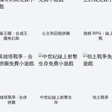
級王國：合成王
公主和惡棍拼圖
跳棋 RPG：線
國奇幻島
戰
雄塔戰爭 - 合併
中世紀線上射擊生
領土戰爭
拼圖
存