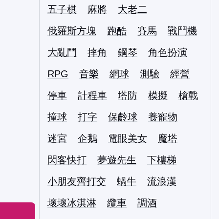
五子棋
麻將
大老二
俄羅斯方塊
跑酷
賽馬
戰鬥機
大亂鬥
摔角
鋼琴
角色扮演
RPG
音樂
網球
測驗
經營
停車
計程車
塔防
模擬
槍戰
撞球
打字
保齡球
養寵物
迷宮
企鵝
電眼美女
魔塔
閃客快打
夢遊先生
下樓梯
小朋友齊打交
蝸牛
流浪漢
壞壞冰淇淋
纜車
調酒