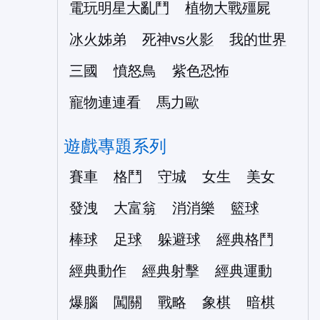
電玩明星大亂鬥
植物大戰殭屍
冰火姊弟
死神vs火影
我的世界
三國
憤怒鳥
紫色恐怖
寵物連連看
馬力歐
遊戲專題系列
賽車
格鬥
守城
女生
美女
發洩
大富翁
消消樂
籃球
棒球
足球
躲避球
經典格鬥
經典動作
經典射擊
經典運動
爆腦
闖關
戰略
象棋
暗棋