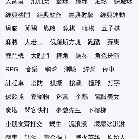
大富翁
消消樂
籃球
棒球
足球
躲避球
經典格鬥
經典動作
經典射擊
經典運動
爆腦
闖關
戰略
象棋
暗棋
五子棋
麻將
大老二
俄羅斯方塊
跑酷
賽馬
戰鬥機
大亂鬥
摔角
鋼琴
角色扮演
RPG
音樂
網球
測驗
經營
停車
計程車
塔防
模擬
槍戰
撞球
打字
保齡球
養寵物
迷宮
企鵝
電眼美女
魔塔
閃客快打
夢遊先生
下樓梯
小朋友齊打交
蝸牛
流浪漢
壞壞冰淇淋
纜車
調酒
黃金礦工
戰火英雄
原始人