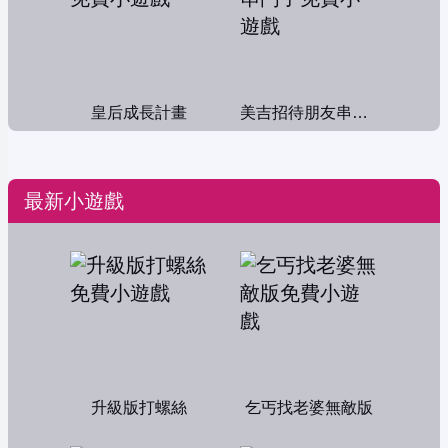
皇后成長計畫
美吉招待朋友串門子
最新小遊戲
升級版打螺絲
乞丐找老婆無敵版