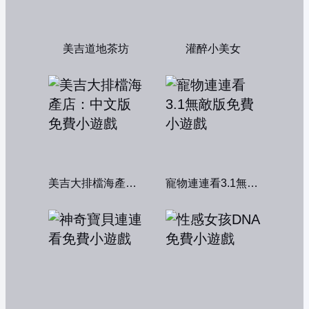
美吉道地茶坊
灌醉小美女
美吉大排檔海產店：中文版
寵物連連看3.1無敵版