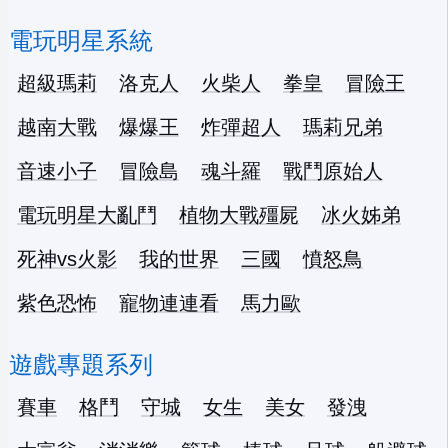
電玩明星系統
超級瑪莉
洛克人
火柴人
拳皇
冒險王
越南大戰
爆爆王
炸彈超人
瑪莉兄弟
音速小子
冒險島
魂斗羅
戰鬥原始人
電玩明星大亂鬥
植物大戰殭屍
冰火姊弟
死神vs火影
我的世界
三國
憤怒鳥
紫色恐怖
寵物連連看
馬力歐
遊戲專題系列
賽車
格鬥
守城
女生
美女
發洩