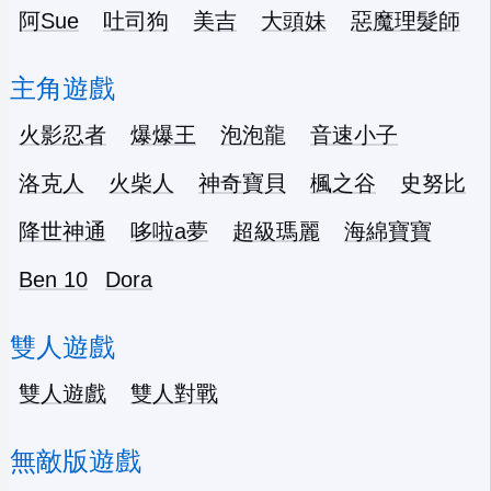
阿Sue
吐司狗
美吉
大頭妹
惡魔理髮師
主角遊戲
火影忍者
爆爆王
泡泡龍
音速小子
洛克人
火柴人
神奇寶貝
楓之谷
史努比
降世神通
哆啦a夢
超級瑪麗
海綿寶寶
Ben 10
Dora
雙人遊戲
雙人遊戲
雙人對戰
無敵版遊戲