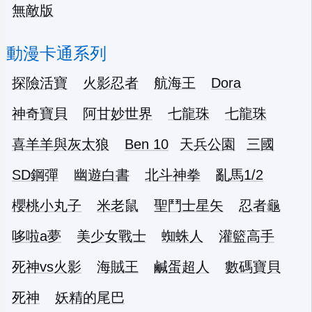
無敵版
動漫卡通系列
探險活寶
火影忍者
航海王
Dora
神奇寶貝
阿甘妙世界
七龍珠
七龍珠
喜羊羊與灰太狼
Ben 10
天兵公園
三國
SD鋼彈
幽遊白書
北斗神拳
亂馬1/2
櫻桃小丸子
米老鼠
聖鬥士星矢
忍者龜
哆啦a夢
美少女戰士
蜘蛛人
灌籃高手
死神vs火影
海賊王
鹹蛋超人
數碼寶貝
死神
妖精的尾巴