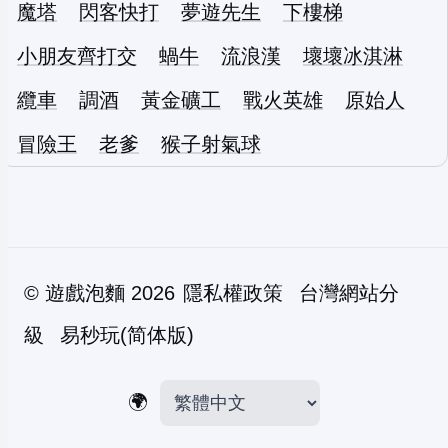
魔塔
閃客快打
夢遊先生
下樓梯
小朋友齊打交
蝸牛
流浪漢
壞壞冰淇淋
纜車
調酒
黃金礦工
戰火英雄
原始人
冒險王
老爹
猴子射氣球
©
遊戲泡麵
2026
隱私權政策
台灣網站分
級
易秒玩(简体版)
🌍