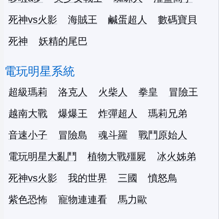
死神vs火影
海賊王
鹹蛋超人
數碼寶貝
死神
妖精的尾巴
電玩明星系統
超級瑪莉
洛克人
火柴人
拳皇
冒險王
越南大戰
爆爆王
炸彈超人
瑪莉兄弟
音速小子
冒險島
魂斗羅
戰鬥原始人
電玩明星大亂鬥
植物大戰殭屍
冰火姊弟
死神vs火影
我的世界
三國
憤怒鳥
紫色恐怖
寵物連連看
馬力歐