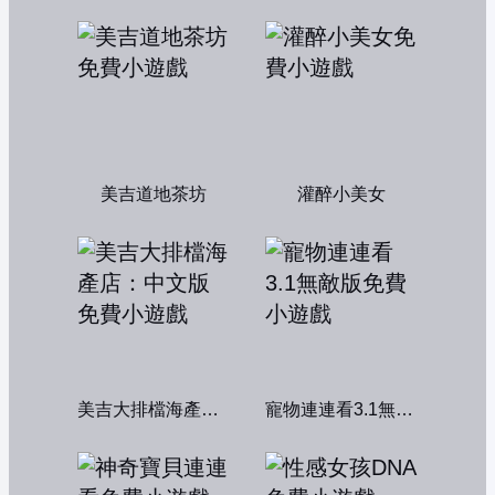
美吉道地茶坊
灌醉小美女
美吉大排檔海產店：中文版
寵物連連看3.1無敵版