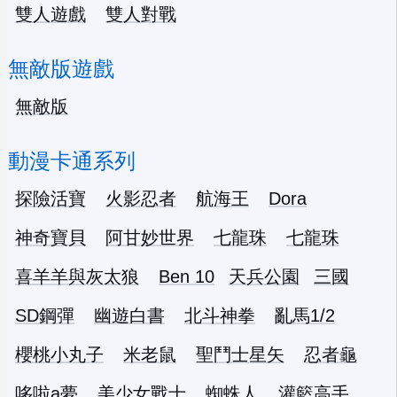
雙人遊戲
雙人對戰
無敵版遊戲
無敵版
動漫卡通系列
探險活寶
火影忍者
航海王
Dora
神奇寶貝
阿甘妙世界
七龍珠
七龍珠
喜羊羊與灰太狼
Ben 10
天兵公園
三國
SD鋼彈
幽遊白書
北斗神拳
亂馬1/2
櫻桃小丸子
米老鼠
聖鬥士星矢
忍者龜
哆啦a夢
美少女戰士
蜘蛛人
灌籃高手