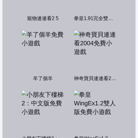
寵物連連看2 5
拳皇1.91完全雙人版
羊了個羊
神奇寶貝連連看2004