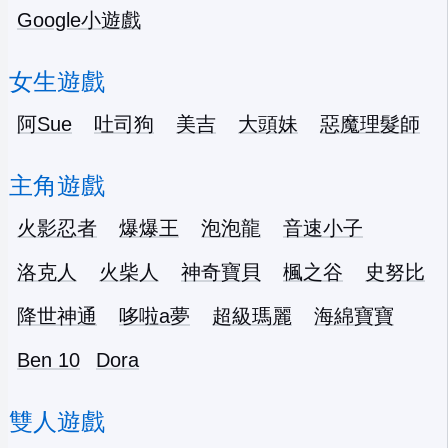
Google小遊戲
女生遊戲
阿Sue
吐司狗
美吉
大頭妹
惡魔理髮師
主角遊戲
火影忍者
爆爆王
泡泡龍
音速小子
洛克人
火柴人
神奇寶貝
楓之谷
史努比
降世神通
哆啦a夢
超級瑪麗
海綿寶寶
Ben 10
Dora
雙人遊戲