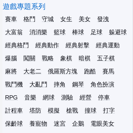
遊戲專題系列
賽車
格鬥
守城
女生
美女
發洩
大富翁
消消樂
籃球
棒球
足球
躲避球
經典格鬥
經典動作
經典射擊
經典運動
爆腦
闖關
戰略
象棋
暗棋
五子棋
麻將
大老二
俄羅斯方塊
跑酷
賽馬
戰鬥機
大亂鬥
摔角
鋼琴
角色扮演
RPG
音樂
網球
測驗
經營
停車
計程車
塔防
模擬
槍戰
撞球
打字
保齡球
養寵物
迷宮
企鵝
電眼美女