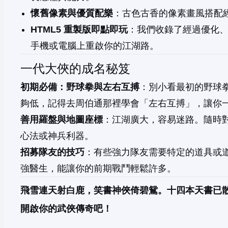
懷舊像素與優質配樂
：古色古香的像素畫風搭配經
HTML5 重製版即點即玩
：我們收錄了經過優化、
手機或電腦上重啟你的江湖路。
一代大俠的成名秘笈
初期必備：野球拳與左右互搏
：別小看最初的野球拳
夠低，記得去周伯通那裡學會「左右互搏」，讓你
善用羅盤與地圖座標
：江湖廣大，容易迷路。隨時
心法或神兵利器。
招募隊友的技巧
：有些強力隊友需要特定的道具或
強醫生，能讓你的前期戰鬥輕鬆許多。
飛雪連天射白鹿，笑書神俠倚碧鴛。十四本天書已
開啟你的武俠傳奇吧！