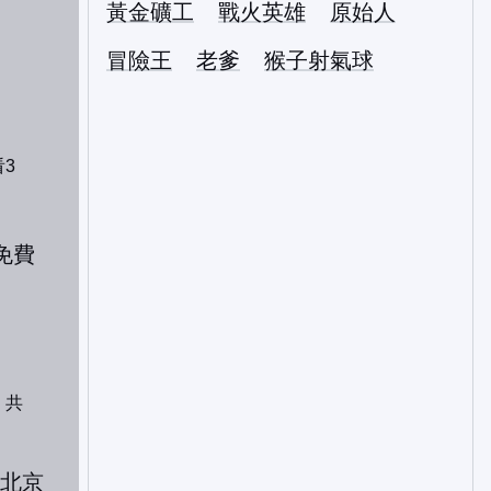
黃金礦工
戰火英雄
原始人
冒險王
老爹
猴子射氣球
3
：共