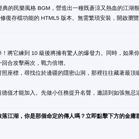
典的民樂風格 BGM，營造出一種既蒼涼又熱血的江湖
修復存檔功能的 HTML5 版本。無需繁瑣安裝，開啟瀏
！將它練到 10 級後將擁有驚人的爆發力。同時，如果
一回合攻擊兩次，戰力倍增。
對照座標，尋找位於邊疆的隱密山洞，那裡往往藏著最頂
道德值才能加入。先做小任務提升名聲，邀請到如張無忌
散落江湖，你是那個命定的傳人嗎？立即點擊下方的金庸