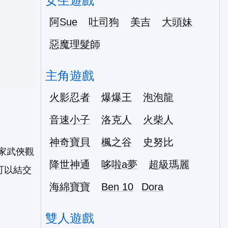
女生遊戲
阿Sue
吐司狗
美吉
大頭妹
惡魔理髮師
主角遊戲
火影忍者
爆爆王
泡泡龍
音速小子
洛克人
火柴人
神奇寶貝
楓之谷
史努比
家武俠觀
降世神通
哆啦a夢
超級瑪麗
可以結交
海綿寶寶
Ben 10
Dora
雙人遊戲