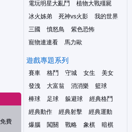
電玩明星大亂鬥
植物大戰殭屍
冰火姊弟
死神vs火影
我的世界
三國
憤怒鳥
紫色恐怖
寵物連連看
馬力歐
遊戲專題系列
賽車
格鬥
守城
女生
美女
發洩
大富翁
消消樂
籃球
棒球
足球
躲避球
經典格鬥
經典動作
經典射擊
經典運動
爆腦
闖關
戰略
象棋
暗棋