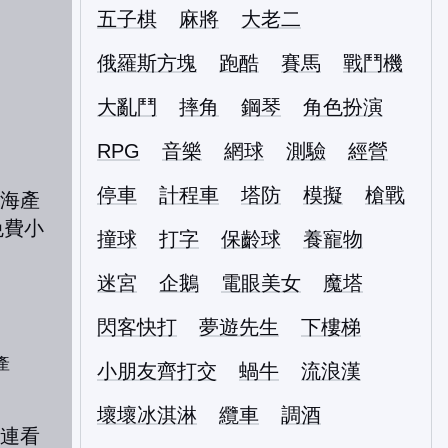
五子棋
麻將
大老二
俄羅斯方塊
跑酷
賽馬
戰鬥機
大亂鬥
摔角
鋼琴
角色扮演
RPG
音樂
網球
測驗
經營
停車
計程車
塔防
模擬
槍戰
撞球
打字
保齡球
養寵物
迷宮
企鵝
電眼美女
魔塔
閃客快打
夢遊先生
下樓梯
產
小朋友齊打交
蝸牛
流浪漢
壞壞冰淇淋
纜車
調酒