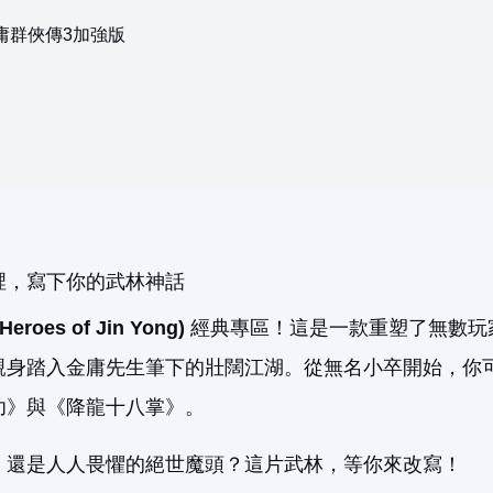
庸群俠傳3加強版
裡，寫下你的武林神話
roes of Jin Yong)
經典專區！這是一款重塑了無數玩
親身踏入金庸先生筆下的壯闊江湖。從無名小卒開始，你
功》與《降龍十八掌》。
，還是人人畏懼的絕世魔頭？這片武林，等你來改寫！