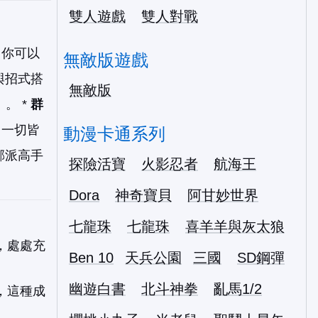
雙人遊戲
雙人對戰
！你可以
無敵版遊戲
與招式搭
無敵版
。 *
群
，一切皆
動漫卡通系列
邪派高手
探險活寶
火影忍者
航海王
Dora
神奇寶貝
阿甘妙世界
七龍珠
七龍珠
喜羊羊與灰太狼
，處處充
Ben 10
天兵公園
三國
SD鋼彈
幽遊白書
北斗神拳
亂馬1/2
，這種成