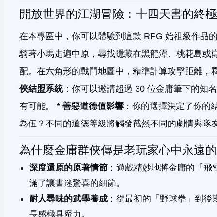
開放世界的江湖冒險：十四天書的終極
在本專區中，你可以體驗到這款 RPG 始祖級作品的
騎著小馬走遍中原，尋找隱藏在黑龍潭、桃花島或崑
配。在六角形的戰鬥地圖中，精準計算攻擊距離，釋
俠結盟系統
：你可以邀請超過 30 位金庸筆下的
有可能。 *
善惡道德值影響
：你的選擇決定了你的
為伍？不同的道德等級將觸發截然不同的劇情與隊
為什麼金庸群俠傳是老玩家心中永遠的
深度還原的原著情節
：遊戲精妙地將金庸的「飛
滿了讓書迷驚喜的細節。
耐人尋味的武學養成
：從最初的「野球拳」到後
長感極具魔力。