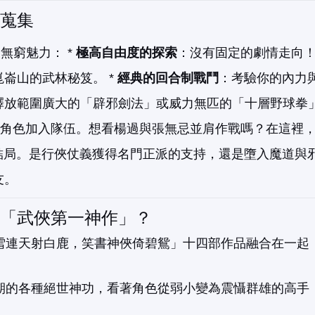
蒐集
無窮魅力： *
極高自由度的探索
：沒有固定的劇情走向
崙山的武林秘笈。 *
經典的回合制戰鬥
：考驗你的內力
放範圍廣大的「辟邪劍法」或威力無匹的「十層野球拳」
知名角色加入隊伍。想看楊過與張無忌並肩作戰嗎？在這裡
結局。是行俠仗義獲得名門正派的支持，還是墮入魔道與
友。
「武俠第一神作」？
雪連天射白鹿，笑書神俠倚碧鴛」十四部作品融合在一起
期的各種絕世神功，看著角色從弱小變為震懾群雄的高手