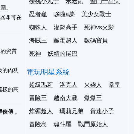
櫻桃小丸子
米老鼠
聖鬥士星矢
氛圍。
忍者龜
哆啦a夢
美少女戰士
覽器即可在
蜘蛛人
灌籃高手
死神vs火影
海賊王
鹹蛋超人
數碼寶貝
你的資質
死神
妖精的尾巴
級的內功
電玩明星系統
超級瑪莉
洛克人
火柴人
拳皇
這樣的高
冒險王
越南大戰
爆爆王
炸彈超人
瑪莉兄弟
音速小子
群俠傳，
冒險島
魂斗羅
戰鬥原始人