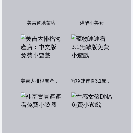
美吉道地茶坊
灌醉小美女
美吉大排檔海產店：中文版
寵物連連看3.1無敵版