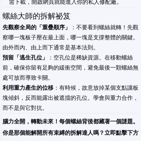
需下載，開啟網頁就能進入你的私人修配廠。
螺絲大師的拆解祕笈
先觀察全局的「重疊順序」
：不要看到螺絲就轉！先觀
察哪一塊板子壓在最上面，哪一塊是支撐整體的關鍵。
由外而內、由上而下通常是基本法則。
預留「逃生孔位」
：空孔位是稀缺資源。在移動螺絲
前，確保你留有足夠的緩衝空間，避免最後一顆螺絲無
處可放而導致卡關。
利用重力產生的位移
：有時候，故意放掉某個支點讓板
塊傾斜，反而能露出被遮擋的孔位。學會與重力合作，
而不是與它對抗。
腦力全開，轉動未來！每個螺絲背後都藏著一個謎題。
你是那個能解開所有束縛的拆解達人嗎？立即點擊下方