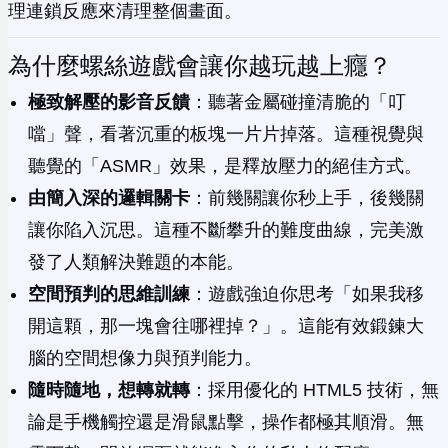
理連鎖反應來清理整個畫面。
為什麼螺絲遊戲會讓你越玩越上癮？
極致解壓的影音反饋
：聽著金屬碰撞清脆的「叮
噹」聲，看著沉重的板塊一片片掉落。這種視覺與
聽覺的「ASMR」效果，是釋放壓力的絕佳方式。
由簡入深的邏輯關卡
：前幾關讓你秒上手，後幾關
讓你陷入沉思。這種不斷攀升的難度曲線，完美激
發了人類解決難題的本能。
空間預判的思維訓練
：遊戲強迫你思考「如果我移
開這顆，那一塊會往哪裡掉？」。這能有效鍛鍊大
腦的空間想像力與預判能力。
隨時隨地，想轉就轉
：採用優化的 HTML5 技術，無
論是手機觸控還是滑鼠點擊，操作都極其順滑。無