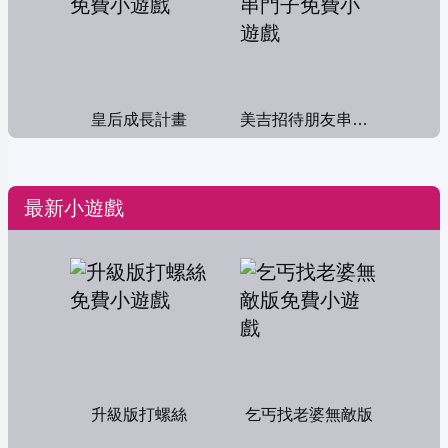
皇后成長計畫
美吉招待朋友串門子
最新小遊戲
升級版打螺絲
乞丐找老婆無敵版