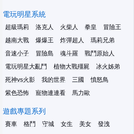
電玩明星系統
超級瑪莉
洛克人
火柴人
拳皇
冒險王
越南大戰
爆爆王
炸彈超人
瑪莉兄弟
音速小子
冒險島
魂斗羅
戰鬥原始人
電玩明星大亂鬥
植物大戰殭屍
冰火姊弟
死神vs火影
我的世界
三國
憤怒鳥
紫色恐怖
寵物連連看
馬力歐
遊戲專題系列
賽車
格鬥
守城
女生
美女
發洩