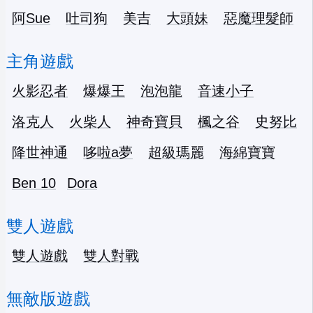
阿Sue
吐司狗
美吉
大頭妹
惡魔理髮師
主角遊戲
火影忍者
爆爆王
泡泡龍
音速小子
洛克人
火柴人
神奇寶貝
楓之谷
史努比
降世神通
哆啦a夢
超級瑪麗
海綿寶寶
Ben 10
Dora
雙人遊戲
雙人遊戲
雙人對戰
無敵版遊戲