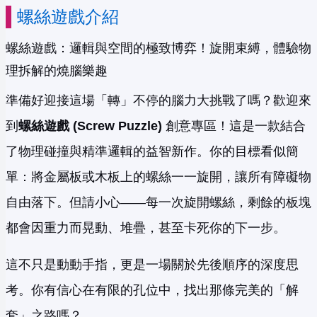
螺絲遊戲介紹
螺絲遊戲：邏輯與空間的極致博弈！旋開束縛，體驗物
理拆解的燒腦樂趣
準備好迎接這場「轉」不停的腦力大挑戰了嗎？歡迎來
到
螺絲遊戲 (Screw Puzzle)
創意專區！這是一款結合
了物理碰撞與精準邏輯的益智新作。你的目標看似簡
單：將金屬板或木板上的螺絲一一旋開，讓所有障礙物
自由落下。但請小心——每一次旋開螺絲，剩餘的板塊
都會因重力而晃動、堆疊，甚至卡死你的下一步。
這不只是動動手指，更是一場關於先後順序的深度思
考。你有信心在有限的孔位中，找出那條完美的「解
套」之路嗎？