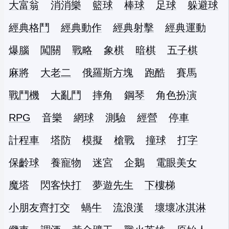
大富翁
消消樂
籃球
棒球
足球
躲避球
經典格鬥
經典動作
經典射擊
經典運動
爆腦
闖關
戰略
象棋
暗棋
五子棋
麻將
大老二
俄羅斯方塊
跑酷
賽馬
戰鬥機
大亂鬥
摔角
鋼琴
角色扮演
RPG
音樂
網球
測驗
經營
停車
計程車
塔防
模擬
槍戰
撞球
打字
保齡球
養寵物
迷宮
企鵝
電眼美女
魔塔
閃客快打
夢遊先生
下樓梯
小朋友齊打交
蝸牛
流浪漢
壞壞冰淇淋