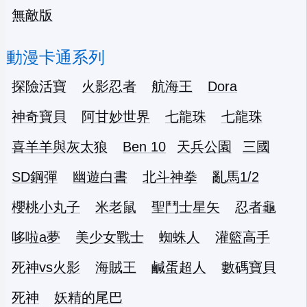
無敵版
動漫卡通系列
探險活寶
火影忍者
航海王
Dora
神奇寶貝
阿甘妙世界
七龍珠
七龍珠
喜羊羊與灰太狼
Ben 10
天兵公園
三國
SD鋼彈
幽遊白書
北斗神拳
亂馬1/2
櫻桃小丸子
米老鼠
聖鬥士星矢
忍者龜
哆啦a夢
美少女戰士
蜘蛛人
灌籃高手
死神vs火影
海賊王
鹹蛋超人
數碼寶貝
死神
妖精的尾巴