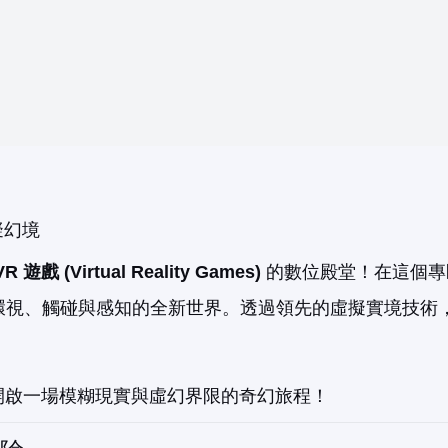
擬幻境
VR 遊戲 (Virtual Reality Games)
的數位殿堂！在這個專
環視、觸碰與感知的全新世界。透過領先的虛擬實境技術
，開啟一場模糊現實與虛幻界限的奇幻旅程！