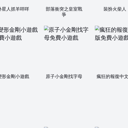
外星人抓羊咩咩
部落衝突之皇室戰
裝扮火柴人
爭
變形金剛小遊戲
原子小金剛找字母
瘋狂的報復中