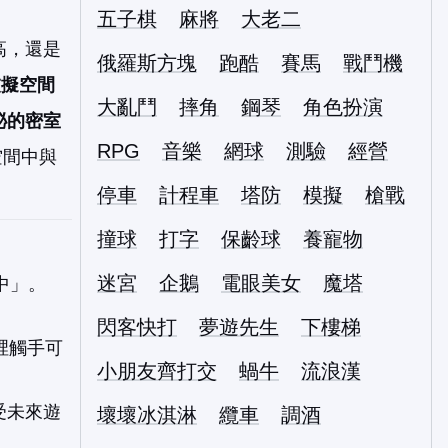
五子棋
麻將
大老二
高，還是
俄羅斯方塊
跑酷
賽馬
戰鬥機
虛擬空間
大亂鬥
摔角
鋼琴
角色扮演
祕的密室
RPG
音樂
網球
測驗
經營
空間中與
停車
計程車
塔防
模擬
槍戰
撞球
打字
保齡球
養寵物
迷宮
企鵝
電眼美女
魔塔
中」。
閃客快打
夢遊先生
下樓梯
裡觸手可
小朋友齊打交
蝸牛
流浪漢
受未來遊
壞壞冰淇淋
纜車
調酒