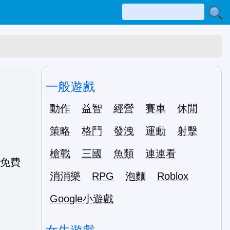
一般遊戲
動作
益智
經營
賽車
休閒
策略
格鬥
發洩
運動
射擊
槍戰
三國
魚類
連連看
消消樂
RPG
泡麵
Roblox
Google小遊戲