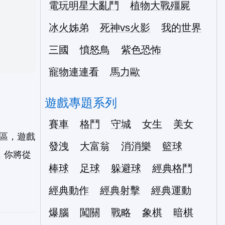
電玩明星大亂鬥
植物大戰殭屍
冰火姊弟
死神vs火影
我的世界
三國
憤怒鳥
紫色恐怖
寵物連連看
馬力歐
遊戲專題系列
賽車
格鬥
守城
女生
美女
區，遊戲
發洩
大富翁
消消樂
籃球
，你將從
棒球
足球
躲避球
經典格鬥
經典動作
經典射擊
經典運動
爆腦
闖關
戰略
象棋
暗棋