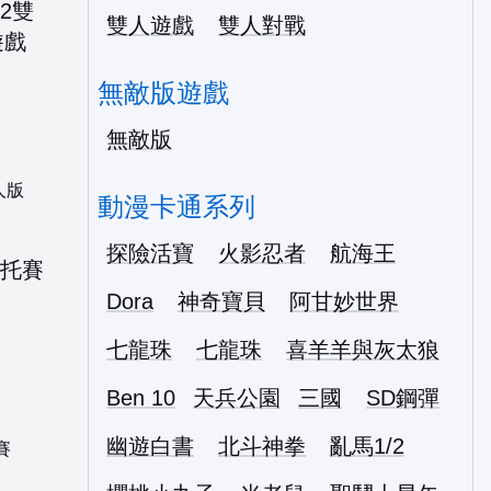
雙人遊戲
雙人對戰
無敵版遊戲
無敵版
人版
動漫卡通系列
探險活寶
火影忍者
航海王
Dora
神奇寶貝
阿甘妙世界
七龍珠
七龍珠
喜羊羊與灰太狼
Ben 10
天兵公園
三國
SD鋼彈
幽遊白書
北斗神拳
亂馬1/2
賽