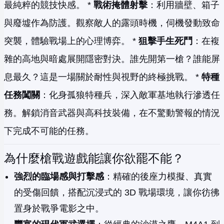
最純粹的競技快感。 *
戰術掩體射擊
：利用牆壁、箱子
與廢墟作為防護。觀察敵人的露頭時機，伺機發動致命
突襲，體驗戰場上的心理博弈。 *
狙擊手生死鬥
：在複
雜的高地與暗處展開隱密對決。誰先開第一槍？誰能屏
息最久？這是一場關於耐性與視野的終極挑戰。 *
特種
任務闖關
：化身孤狼特種兵，深入敵軍基地執行滲透任
務。解鎖消音武器與高科技裝備，在不驚動警報的情況
下完成不可能的任務。
為什麼槍戰遊戲能讓你欲罷不能？
強烈的臨場感與打擊感
：精確的後座力模擬、真實
的受傷回饋，搭配沉浸式的 3D 戰場環境，讓你彷彿
置身於戰爭電影之中。