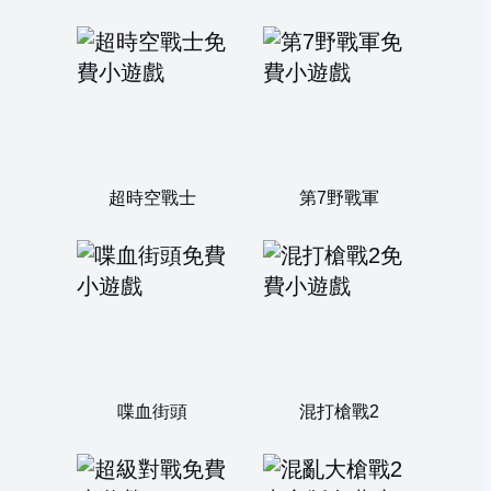
超時空戰士
第7野戰軍
喋血街頭
混打槍戰2