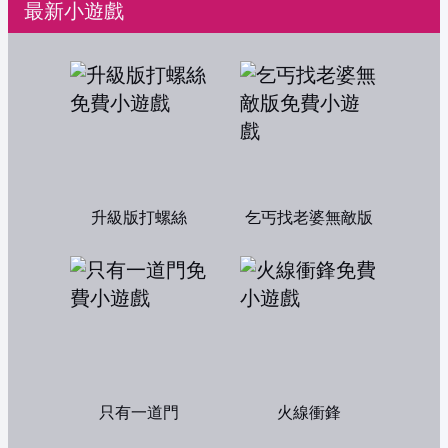
最新小遊戲
升級版打螺絲
乞丐找老婆無敵版
只有一道門
火線衝鋒