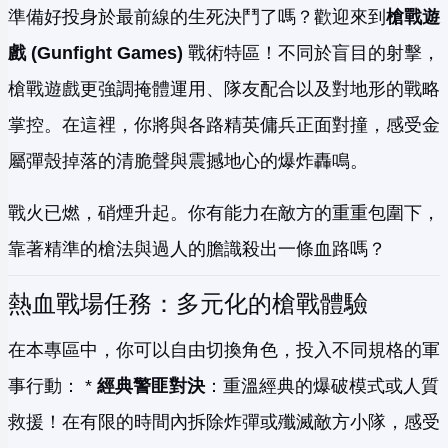
準備好投身於最前線的生死決鬥了嗎？歡迎來到
槍戰遊
戲 (Gunfight Games)
戰術特區！不同於盲目的射擊，
槍戰遊戲更強調掩體運用、隊友配合以及對地形的戰略
掌控。在這裡，你將與各路精英傭兵正面對撞，感受金
屬彈殼掉落的清脆聲與震撼地心的爆炸轟鳴。
戰火已燃，硝煙升起。你有能力在敵方的重重包圍下，
靠著精準的槍法與過人的膽識殺出一條血路嗎？
熱血戰場任務：多元化的槍戰體驗
在本專區中，你可以自由切換角色，投入不同規格的軍
事行動： *
經典警匪對決
：重溫經典的爆破模式或人質
救援！在有限的時間內拆除炸彈或殲滅敵方小隊，感受