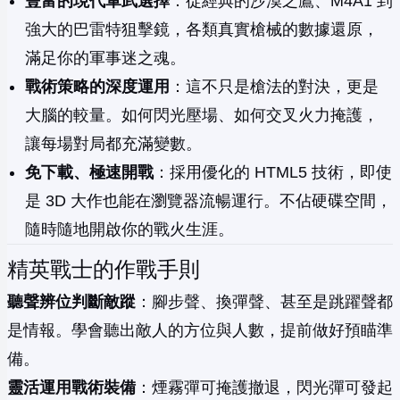
豐富的現代軍武選擇
：從經典的沙漠之鷹、M4A1 到
強大的巴雷特狙擊鏡，各類真實槍械的數據還原，
滿足你的軍事迷之魂。
戰術策略的深度運用
：這不只是槍法的對決，更是
大腦的較量。如何閃光壓場、如何交叉火力掩護，
讓每場對局都充滿變數。
免下載、極速開戰
：採用優化的 HTML5 技術，即使
是 3D 大作也能在瀏覽器流暢運行。不佔硬碟空間，
隨時隨地開啟你的戰火生涯。
精英戰士的作戰手則
聽聲辨位判斷敵蹤
：腳步聲、換彈聲、甚至是跳躍聲都
是情報。學會聽出敵人的方位與人數，提前做好預瞄準
備。
靈活運用戰術裝備
：煙霧彈可掩護撤退，閃光彈可發起