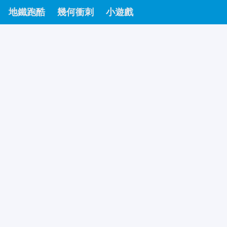
地鐵跑酷
幾何衝刺
小遊戲