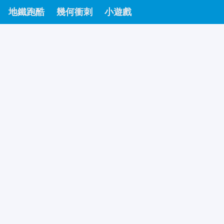
地鐵跑酷
幾何衝刺
小遊戲