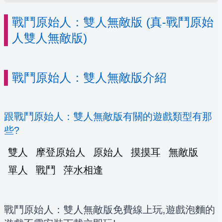
戰鬥原始人：雙人無敵版 (真-戰鬥原始
人雙人無敵版)
戰鬥原始人：雙人無敵版介紹
跟戰鬥原始人：雙人無敵版有關的遊戲類型有那
些?
雙人
摩登原始人
原始人
摸摸耳
無敵版
單人
戰鬥
萍水相逢
戰鬥原始人：雙人無敵版免費線上玩,遊戲泡麵的