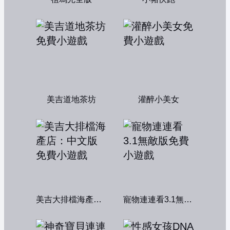
美吉道地茶坊
灌醉小美女
美吉大排檔海產店：中文版
寵物連連看3.1無敵版