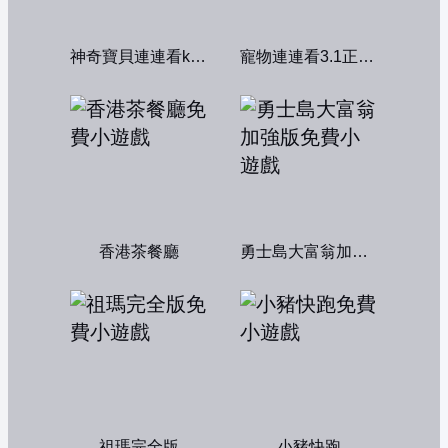
神奇寶貝連連看kawai版2004
寵物連連看3.1正式版
香港茶餐廳
勇士島大富翁加強版
祖瑪完全版
小豬快跑