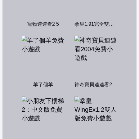
寵物連連看2 5
拳皇1.91完全雙人版
羊了個羊
神奇寶貝連連看2004