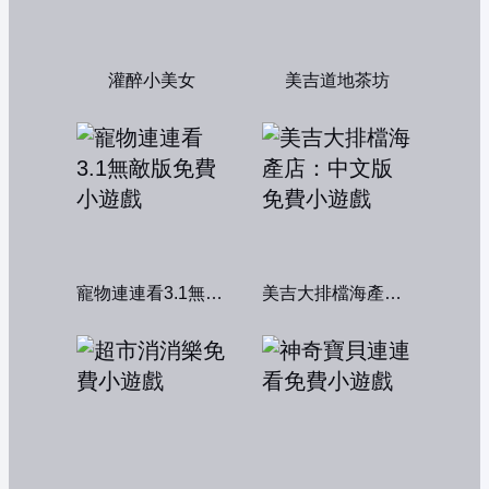
灌醉小美女
美吉道地茶坊
寵物連連看3.1無敵版
美吉大排檔海產店：中文版