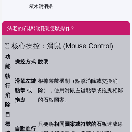
積木消消樂
法老的石板消消樂怎麼操作?
🖱️ 核心操控：滑鼠 (Mouse Control)
功
操控方式
說明
能
執
滑鼠左鍵
根據遊戲機制（點擊消除或交換消
行
點擊
或
除），使用滑鼠左鍵點擊或拖曳相鄰
消
拖曳
的石板圖案。
除
目
標
只要將
相同圖案或符號的石板
連成線
自動進行