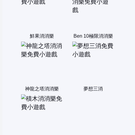
鮮果消消樂
Ben 10極限消消樂
神龍之塔消消樂
夢想三消