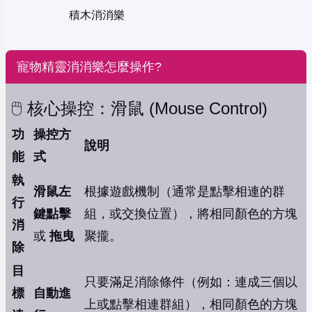
積木消消樂
寵物精靈消消樂怎麼操作?
🖱️ 核心操控：滑鼠 (Mouse Control)
功
操控方
說明
能
式
執
滑鼠左
根據遊戲機制（通常是點擊相連的群
行
鍵點擊
組，或交換位置），將相同顏色的方塊
消
或
拖曳
聚攏。
除
目
只要滿足消除條件（例如：連成三個以
標
自動進
上或點擊相連群組），相同顏色的方塊