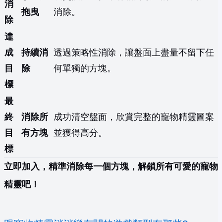
消
拖曳
消除。
除
達
成
持續消
透過策略性消除，讓盤面上盡量不留下任
目
除
何單獨的方塊。
標
最
終
消除所
成功清空盤面，欣賞完整的寵物精靈圖案
目
有方塊
並獲得高分。
標
立即加入，精準消除每一個方塊，解鎖所有可愛的寵物
精靈吧！