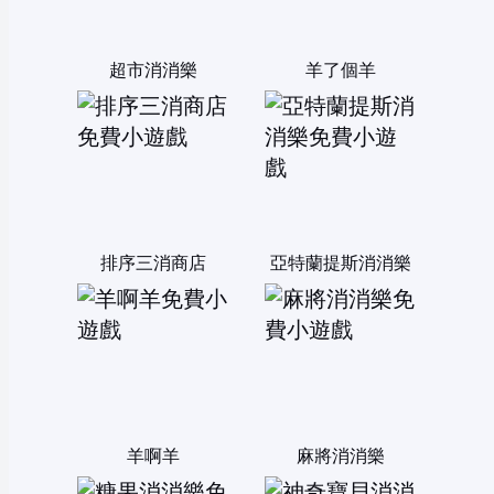
超市消消樂
羊了個羊
排序三消商店
亞特蘭提斯消消樂
羊啊羊
麻將消消樂