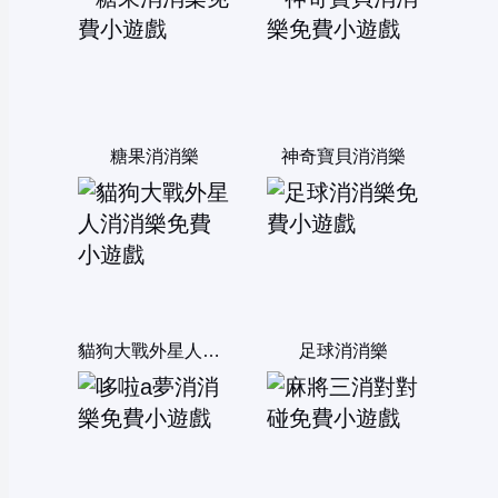
糖果消消樂
神奇寶貝消消樂
貓狗大戰外星人消消樂
足球消消樂