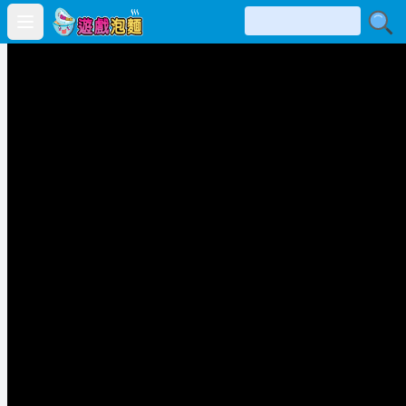
Open main menu