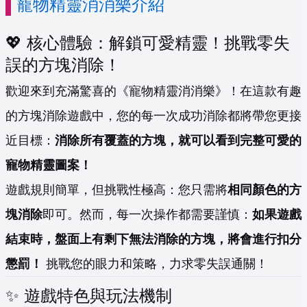
寵物精靈消消樂介紹
💖 核心體驗：解鎖可愛精靈！挑戰零失
誤的方塊消除！
歡迎來到充滿驚喜的《寵物精靈消消樂》！在這款有趣
的方塊消除遊戲中，您的每一次成功消除都將帶您更接
近目標：
消除所有覆蓋的方塊，就可以看到完整可愛的
寵物精靈圖案！
遊戲規則簡單，但挑戰性極高：您只需將
相同顏色的方
塊消除
即可。然而，每一次操作都需要謹慎：
如果遊戲
結束時，盤面上有剩下無法消除的方塊，將會進行扣分
懲罰！
挑戰您的眼力和策略，力求零失誤通關！
✨ 遊戲特色與玩法機制