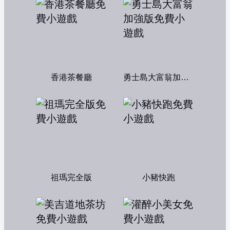
香港茶餐廳
勇士島大富翁加強版
祖瑪完全版
小豬快跑