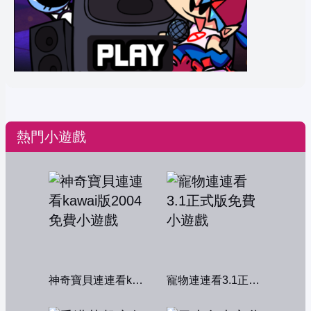
熱門小遊戲
神奇寶貝連連看kawai版2004
寵物連連看3.1正式版