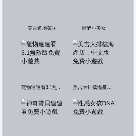
美吉道地茶坊
灌醉小美女
寵物連連看3.1無敵版
美吉大排檔海產店：中文版