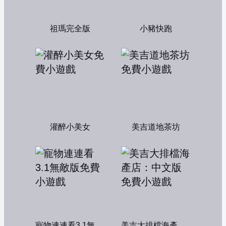
祖瑪完全版
小豬快跑
灌醉小美女
美吉道地茶坊
寵物連連看3.1無敵版
美吉大排檔海產店：中文版