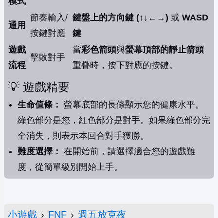
模式
節奏輸入/
鍵盤上的方向鍵 (↑↓←→)
或
WASD
通用
按鍵對應
鍵
遊戲
當
彩色箭頭
與
螢幕頂部的靜止箭頭
擊敗對手
流程
重疊時，按下對應的按鍵。
💡 遊戲精要
生命值條：
螢幕底部的長條顯示您的健康水平。
綠色部分是您，紅色部分是對手。如果綠色部分完
全消失，則表示本回合對手獲勝。
難度選擇：
在開始前，請選擇適合您的遊戲難
度，從簡單級別開始上手。
小遊戲
›
FNF
›
週五放克夜