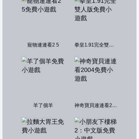
寵物連連看2 5
拳皇1.91完全雙人版
羊了個羊
神奇寶貝連連看2004