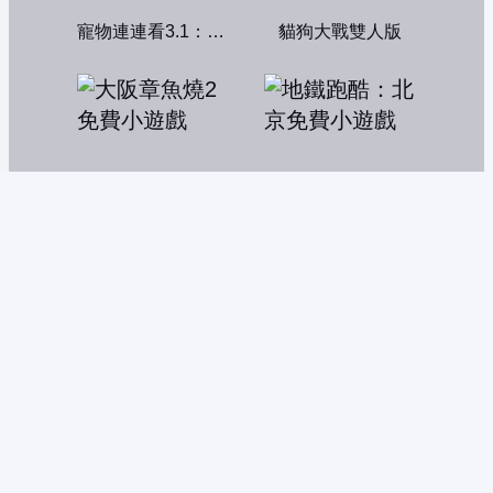
寵物連連看3.1：共享版
貓狗大戰雙人版
大阪章魚燒2
地鐵跑酷：北京
搞怪碰碰球
脫衣美女找碴遊戲