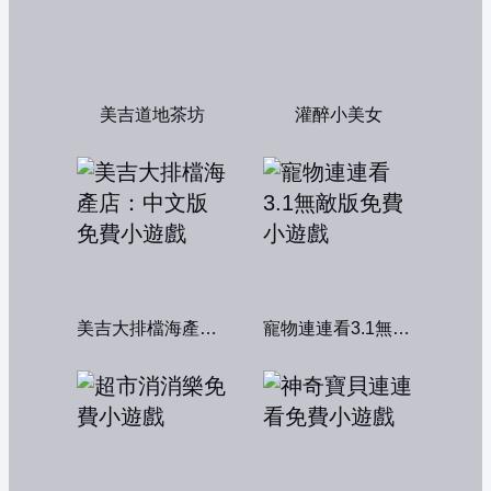
美吉道地茶坊
灌醉小美女
美吉大排檔海產店：中文版
寵物連連看3.1無敵版