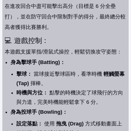
在進攻回合中盡可能擊出高分（目標是 6 分全壘
打），並在防守回合中限制對手的得分，最終總分較
高者獲得比賽勝利。
💻 遊戲控制 :
本遊戲支援單指/滑鼠式操控，輕鬆切換攻守姿態：
身為擊球手 (Batting)：
擊球：
當球接近擊球區時，看準時機
輕觸螢幕
(Tap)
揮棒。
時機與方位：
點擊的時機決定了球飛行的方向
與力道，完美時機能輕鬆拿下 6 分。
身為投球手 (Bowling)：
設定落點：
使用
拖曳 (Drag)
方式移動畫面上