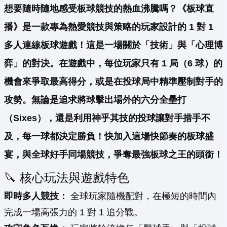
想要隨時隨地感受板球競技的熱血沸騰嗎？《板球直
播》是一款專為熱愛競技與策略的玩家設計的 1 對 1
多人連線板球遊戲！這是一場關於「技術」與「心理博
弈」的對決。在遊戲中，每位玩家只有 1 局（6 球）的
機會來爭取最高得分，或是在投球局中精準壓制對手的
攻勢。無論是追求將球擊出場外的六分全壘打
（Sixes），還是利用神乎其技的投球讓對手措手不
及，每一球都決定勝負！快加入這場快節奏的板球盛
宴，與全球好手同場競技，爭奪最強板球之王的頭銜！
🔪 核心玩法與遊戲特色
即時多人競技：
全球玩家隨機配對，在極短的時間內
完成一場高張力的 1 對 1 追分戰。