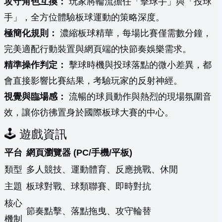
攻守角色互換：
玩家將輪流擔任「擊球手」與「投球
手」，全方位體驗板球運動的策略深度。
極簡化規則：
濃縮板球精華，每場比賽僅需數分鐘，
完美適配行動裝置與網頁端的快節奏娛樂需求。
精準操作判定：
擊球時機與投球落點的微小差異，都
會直接影響比賽結果，考驗玩家的反射神經。
視覺與臨場感：
流暢的球員動作與熱烈的現場氛圍音
效，讓你彷彿置身於國際板球大賽的中心。
🕹️ 遊戲資訊
平台
網頁瀏覽器 (PC/手機/平板)
類型
多人競技、運動體育、反應挑戰、休閒
主題
板球對戰、球類聯賽、即時對抗
核心
節奏點擊、落點拖曳、攻守輪替
機制