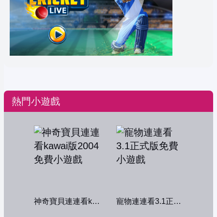
熱門小遊戲
神奇寶貝連連看kawai版2004
寵物連連看3.1正式版