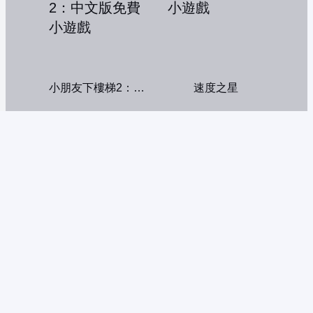
小朋友下樓梯2：中文版
速度之星
拉麵大胃王
貓狗大戰雙人版