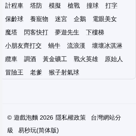
計程車
塔防
模擬
槍戰
撞球
打字
保齡球
養寵物
迷宮
企鵝
電眼美女
魔塔
閃客快打
夢遊先生
下樓梯
小朋友齊打交
蝸牛
流浪漢
壞壞冰淇淋
纜車
調酒
黃金礦工
戰火英雄
原始人
冒險王
老爹
猴子射氣球
©
遊戲泡麵
2026
隱私權政策
台灣網站分
級
易秒玩(简体版)