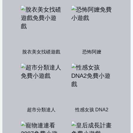
脫衣美女找碴遊戲
恐怖阿嬤
超市分類達人
性感女孩 DNA2