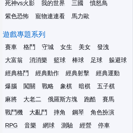
死神vs火影
我的世界
三國
憤怒鳥
紫色恐怖
寵物連連看
馬力歐
遊戲專題系列
賽車
格鬥
守城
女生
美女
發洩
大富翁
消消樂
籃球
棒球
足球
躲避球
經典格鬥
經典動作
經典射擊
經典運動
爆腦
闖關
戰略
象棋
暗棋
五子棋
麻將
大老二
俄羅斯方塊
跑酷
賽馬
戰鬥機
大亂鬥
摔角
鋼琴
角色扮演
RPG
音樂
網球
測驗
經營
停車