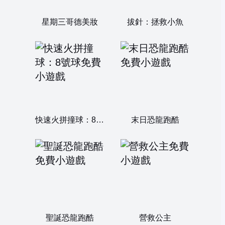
星期三哥德美妝
拔針：拯救小魚
快速火拼撞球：8號球
末日恐龍跑酷
聖誕恐龍跑酷
營救公主