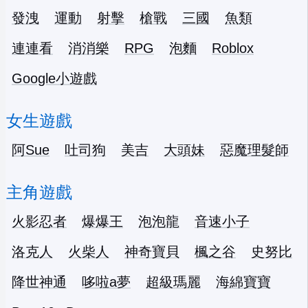
發洩
運動
射擊
槍戰
三國
魚類
連連看
消消樂
RPG
泡麵
Roblox
Google小遊戲
女生遊戲
阿Sue
吐司狗
美吉
大頭妹
惡魔理髮師
主角遊戲
火影忍者
爆爆王
泡泡龍
音速小子
洛克人
火柴人
神奇寶貝
楓之谷
史努比
降世神通
哆啦a夢
超級瑪麗
海綿寶寶