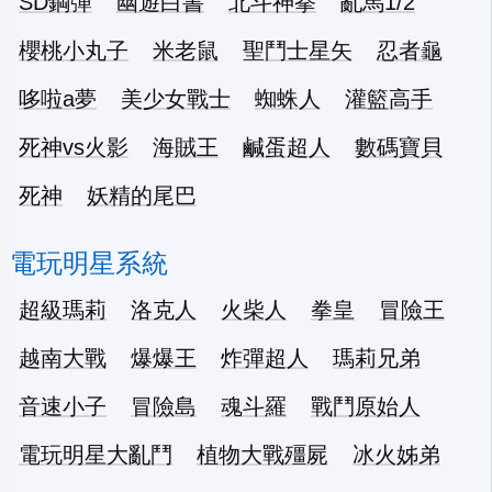
SD鋼彈
幽遊白書
北斗神拳
亂馬1/2
櫻桃小丸子
米老鼠
聖鬥士星矢
忍者龜
哆啦a夢
美少女戰士
蜘蛛人
灌籃高手
死神vs火影
海賊王
鹹蛋超人
數碼寶貝
死神
妖精的尾巴
電玩明星系統
超級瑪莉
洛克人
火柴人
拳皇
冒險王
越南大戰
爆爆王
炸彈超人
瑪莉兄弟
音速小子
冒險島
魂斗羅
戰鬥原始人
電玩明星大亂鬥
植物大戰殭屍
冰火姊弟