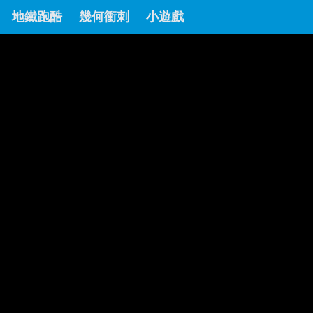
地鐵跑酷
幾何衝刺
小遊戲