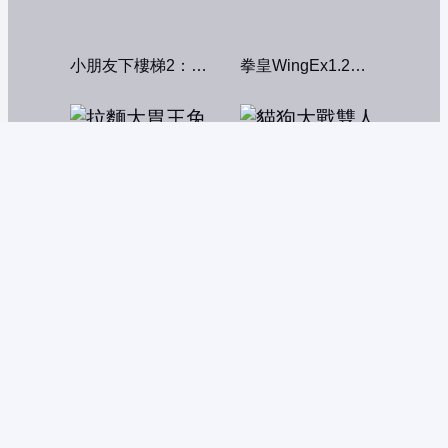
小朋友下樓梯2：中文版
拳皇WingEx1.2雙人版
拉麵大胃王
貓狗大戰雙人版