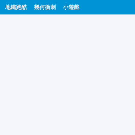
地鐵跑酷
幾何衝刺
小遊戲